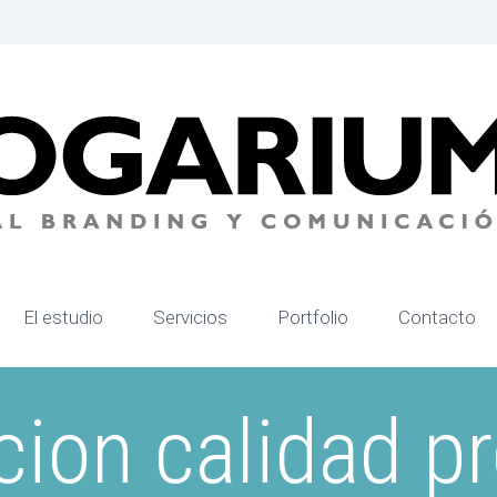
El estudio
Servicios
Portfolio
Contacto
cion calidad p