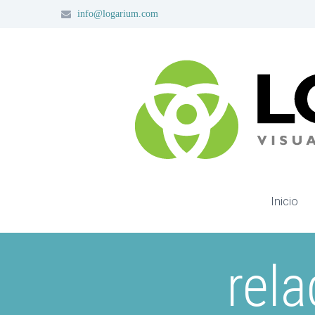
info@logarium.com
Inicio
rela